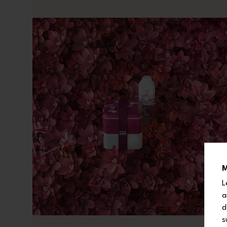
M
L
a
d
s