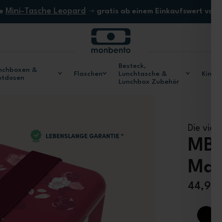
Mini-Tasche Leopard
ne
gratis ab einem Einkaufswert von
Besteck,
nchboxen &
Flaschen
Lunchtasche &
Kinde
otdosen
Lunchbox Zubehör
Die vier
MB 
Mag
44,90