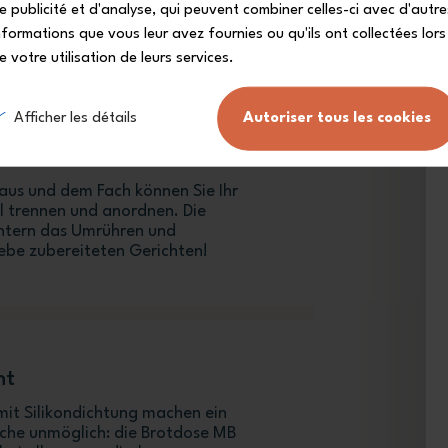
e publicité et d'analyse, qui peuvent combiner celles-ci avec d'autre
nformations que vous leur avez fournies ou qu'ils ont collectées lors
e votre utilisation de leurs services.
Afficher les détails
Autoriser tous les cookies
aus und dem Fach können Sie Ihr
 trennen und anordnen. Die
htern das Umrühren und
iebe zubereiteten Gerichten!
ht
mit Silikondichtung machen ein
sche unmöglich: die Brotdose MB