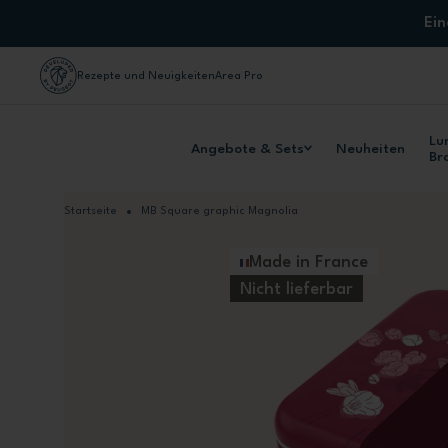
Zum Inhalt springen
Ei
Rezepte und Neuigkeiten
Area Pro
Lu
Angebote & Sets
Neuheiten
Br
Startseite
MB Square graphic Magnolia
Made in France
Nicht lieferbar