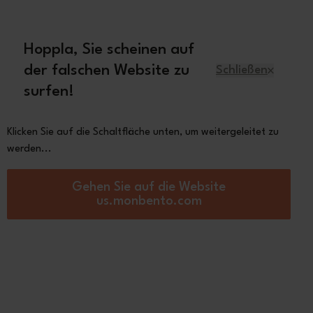
 70€
Hoppla, Sie scheinen auf
Deutsch
der falschen Website zu
Schließen
surfen!
r
Ersatzteile
Über Monbento
Klicken Sie auf die Schaltfläche unten, um weitergeleitet zu
werden...
eckige Bento Box Made in France
Gehen Sie auf die Website
Square graphic
us.monbento.com
nolia
 €
5,00
auf
3 bewertung(en)
Andere