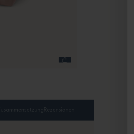
Inhalt 5,7 L
MB Fresh rosa
Rosa
+4
21,90 €
Zusammensetzung
Rezensionen