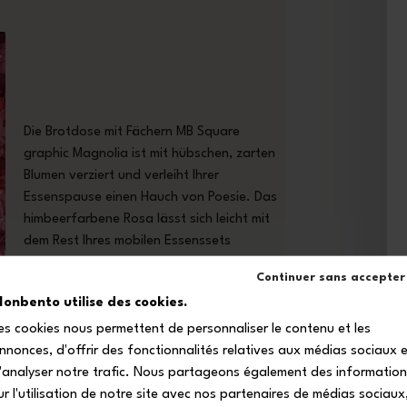
Die Brotdose mit Fächern MB Square
graphic Magnolia ist mit hübschen, zarten
Blumen verziert und verleiht Ihrer
Essenspause einen Hauch von Poesie. Das
himbeerfarbene Rosa lässt sich leicht mit
dem Rest Ihres mobilen Essenssets
kombinieren: MB Positive M Flasche, MB Slim
Continuer sans accepter
Box Besteck oder MB Fresh Kühltasche!
onbento utilise des cookies.
es cookies nous permettent de personnaliser le contenu et les
nnonces, d'offrir des fonctionnalités relatives aux médias sociaux 
'analyser notre trafic. Nous partageons également des informatio
ur l'utilisation de notre site avec nos partenaires de médias sociaux