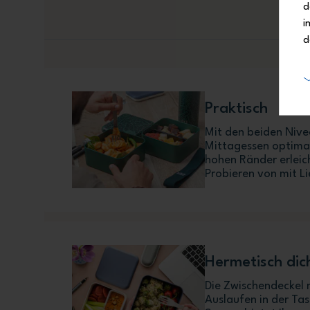
d
i
d
Praktisch
Mit den beiden Nive
Mittagessen optimal
hohen Ränder erleic
Probieren von mit L
Hermetisch dic
Die Zwischendeckel 
Auslaufen in der Ta