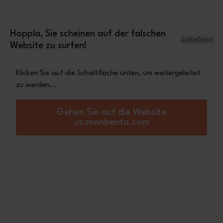
Zum Inhalt springen
Mini-Tasche Leopard
Eine
gratis ab einem
Einkaufswert von 70€
Hoppla, Sie scheinen auf der falschen
Schließen
Website zu surfen!
Menü
Warenkorb
Klicken Sie auf die Schaltfläche unten, um weitergeleitet
zu werden...
Startseite
Besteck & Zubehör
Ersatzteile
Handy Ersatzteile
Handy Ersatzteile
Gehen Sie auf die Website
us.monbento.com
Sortieren nach:
Filtern nach:
2
Artikel
(0) angewandt