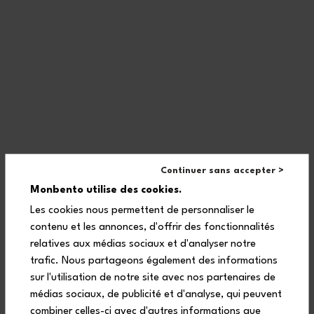
Ein Kundendienst zu Ihrer Verfügung.
Made in France: ein dauerhafter Arbeitsprozess.
Haben Sie eine Frage?
Continuer sans accepter >
Newsletter
Monbento utilise des cookies.
Les cookies nous permettent de personnaliser le
contenu et les annonces, d'offrir des fonctionnalités
Folge uns
relatives aux médias sociaux et d'analyser notre
trafic. Nous partageons également des informations
sur l'utilisation de notre site avec nos partenaires de
médias sociaux, de publicité et d'analyse, qui peuvent
combiner celles-ci avec d'autres informations que