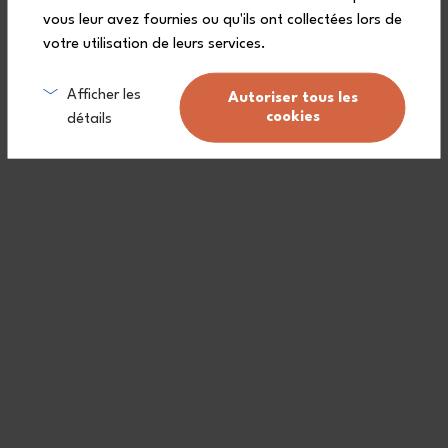
vous leur avez fournies ou qu'ils ont collectées lors de
votre utilisation de leurs services.
Unterstützt durch die
Afficher les
Autoriser tous les
cookies
détails
Mehr als 1.000 Einzelhandelsgeschäfte und
Partnerrestaurants auf der ganzen Welt
Uns finden
Gastronomiebetriebe, finden Sie heraus, wie
Sie Ihre Einwegverpackungen vermindern
können
Uns finden