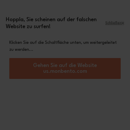
Zum Inhalt springen
Mini-Tasche Leopard
Eine
gratis ab einem
Einkaufswert von 70€
Hoppla, Sie scheinen auf der falschen
Schließen
Website zu surfen!
Menü
Warenkorb
Klicken Sie auf die Schaltfläche unten, um weitergeleitet
zu werden...
Startseite
Personalisierung
Personalisierung
Gehen Sie auf die Website
us.monbento.com
Sie wünschen sich eine Bentobox, die Ihrem Charakter entspricht
und sich an Ihren Bedarf anpasst? Unsere personalisierbaren
Lunchb...
Mehr anzeigen
Made in France
Made in France