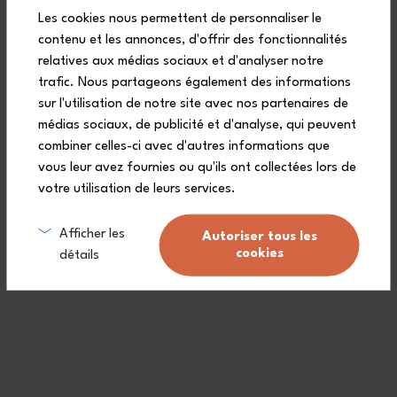
29,90 €
34,90 €
Les cookies nous permettent de personnaliser le
contenu et les annonces, d'offrir des fonctionnalités
relatives aux médias sociaux et d'analyser notre
trafic. Nous partageons également des informations
Alle Artikel
sur l'utilisation de notre site avec nos partenaires de
médias sociaux, de publicité et d'analyse, qui peuvent
combiner celles-ci avec d'autres informations que
vous leur avez fournies ou qu'ils ont collectées lors de
votre utilisation de leurs services.
Lebenslange Garantie (
siehe Bedingungen
)
Afficher les
Autoriser tous les
cookies
détails
Kostenlose Lieferung ab 90€
(Siehe Bedingungen)
Ein Kundendienst zu Ihrer Verfügung.
Made in France: ein dauerhafter Arbeitsprozess.