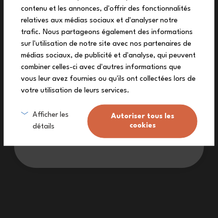
contenu et les annonces, d'offrir des fonctionnalités
+2
auf deine erste Bestellung
+8
relatives aux médias sociaux et d'analyser notre
27,90 €
29,90 €
Melde dich zu unserem Newsletter an und
trafic. Nous partageons également des informations
erhalte deinen exklusiven Rabattcode.
sur l'utilisation de notre site avec nos partenaires de
médias sociaux, de publicité et d'analyse, qui peuvent
combiner celles-ci avec d'autres informations que
vous leur avez fournies ou qu'ils ont collectées lors de
votre utilisation de leurs services.
Ich melde mich an
Afficher les
Autoriser tous les
cookies
détails
Ich möchte keinen Rabatt
Inhalt 280 mL
Inhalt 500 mL
MB Capsule blau Dino
Set MB Foodie grün
Raccoon + Besteck
+1
+2
32,90 €
39,90 €