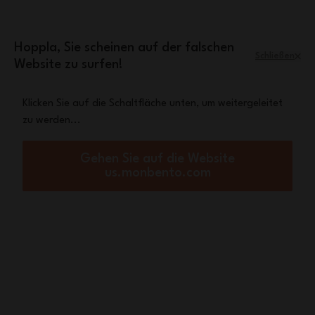
Zum Inhalt springen
Mini-Tasche Leopard
Eine
gratis ab einem
Einkaufswert von 70€
Hoppla, Sie scheinen auf der falschen
Schließen
Website zu surfen!
Menü
Warenkorb
Klicken Sie auf die Schaltfläche unten, um weitergeleitet
zu werden...
Startseite
Kids Kollektion
Lunchbox Kinder
Lunchbox Kinder
Gehen Sie auf die Website
us.monbento.com
Es gibt nichts Besseres als eine gesunde Mahlzeit, um sich zu
entwickeln! Mit den Lunchboxen von monbento können Kinder
überall ei...
Mehr anzeigen
Sortieren nach:
Filtern nach:
24
Artikel
(0) angewandt