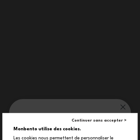
Inhalt 950 mL
MB Wonder grün Bear
35,90 €
monbento® verwöhnt dich:
Continuer sans accepter >
10%
Monbento utilise des cookies.
Inhalt 800 mL
Inhalt 500 mL
Les cookies nous permettent de personnaliser le
MB Tresor blau Dino
MB Foodie grün Raccoon