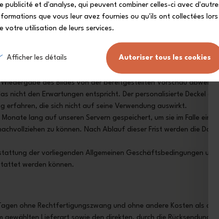
end, rassistisch, gewalttätig, hasserfüllt, sexistisch, illegal, geeign
e publicité et d'analyse, qui peuvent combiner celles-ci avec d'autre
 von monbento® zuwiderlaufen. Der Kunde ist allein verantwortlich f
nformations que vous leur avez fournies ou qu'ils ont collectées lors
ihrer Verbreitung verbunden sind.
e votre utilisation de leurs services.
n Kunden zur Personalisierung der Produkte eingereichten Bilder. 
hne dass dem Kunden hieraus ein Anspruch auf Schadensersatz ents
Afficher les détails
Autoriser tous les cookies
ßt oder ein rechtliches Risiko darstellt, abzulehnen oder zu stornie
re im Hinblick auf die Farbwiedergabe, den Bildausschnitt oder die 
e Wiedergabe des Bildes von der bereitgestellten Vorschau abweich
s nicht den Erwartungen entspricht. Der personalisierte Deckel de
g erfahren, die sich nicht auf seine Verwendung auswirkt.
e Monate lang auf unseren Servern gespeichert, um sie im Falle einer
achvollziehen zu können. Nach Ablauf dieser Frist werden die Date
Erstattung der vorliegenden Allgemeinen Geschäftsbedingungen ultr
stattet werden können.
hn Tagen ohne Rechtfertigungszwang und ohne andere Kosten als den
m gewählten Lieferart sowie den direkten, durch die Rücksendung d