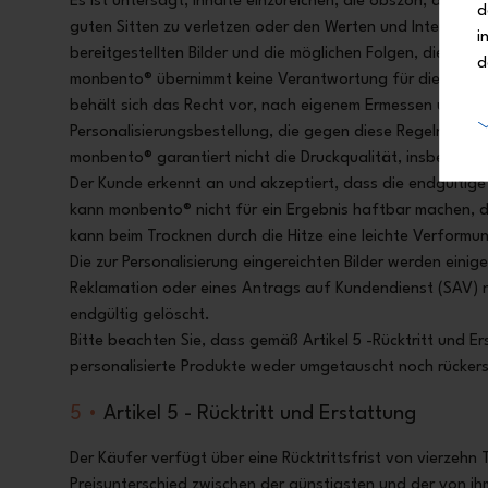
Es ist untersagt, Inhalte einzureichen, die obszön, diffamier
d
guten Sitten zu verletzen oder den Werten und Interessen
i
bereitgestellten Bilder und die möglichen Folgen, die mit 
d
monbento® übernimmt keine Verantwortung für die von de
behält sich das Recht vor, nach eigenem Ermessen und o
Personalisierungsbestellung, die gegen diese Regeln verstö
monbento® garantiert nicht die Druckqualität, insbesonde
Der Kunde erkennt an und akzeptiert, dass die endgültig
kann monbento® nicht für ein Ergebnis haftbar machen, da
kann beim Trocknen durch die Hitze eine leichte Verformun
Die zur Personalisierung eingereichten Bilder werden einig
Reklamation oder eines Antrags auf Kundendienst (SAV) n
endgültig gelöscht.
Bitte beachten Sie, dass gemäß Artikel 5 -Rücktritt und 
personalisierte Produkte weder umgetauscht noch rücker
5 •
Artikel 5 - Rücktritt und Erstattung
Der Käufer verfügt über eine Rücktrittsfrist von vierze
Preisunterschied zwischen der günstigsten und der von ih