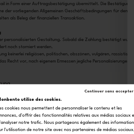
il in Form einer Auftragsbestätigung übermittelt. Die Bestätigung 
hme der vorliegenden Allgemeinen Geschäftsbedingungen für den On
en als Beleg der finanziellen Transaktion.
g
der personalisierten Gestaltung. Sobald die Zahlung bestätigt wurd
ert noch storniert werden.
ung keinerlei religiösen, politischen, obszönen, vulgären, rassistisch
das Recht vor, nach eigenem Ermessen jegliche Personalisierungen m
erung
die Eigentumsrechte Dritter verletzen. Mit der Einreichung eines Bilde
Continuer sans accepter
 alle erforderlichen Rechte, einschließlich Urheberrechte und Rechte
onbento utilise des cookies.
iche Genehmigung des Rechteinhabers zur Nutzung des Bildes verfü
es cookies nous permettent de personnaliser le contenu et les
eines Bildes durch den Kunden, der damit einverstanden ist und sic
nnonces, d'offrir des fonctionnalités relatives aux médias sociaux 
mmenhang mit der Verletzung von Rechten an geistigem Eigentum du
'analyser notre trafic. Nous partageons également des informatio
ur l'utilisation de notre site avec nos partenaires de médias sociaux