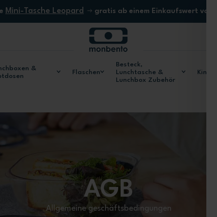
Mini-Tasche Leopard
ne
gratis ab einem Einkaufswert von
Besteck,
nchboxen &
Flaschen
Lunchtasche &
Kinde
otdosen
Lunchbox Zubehör
AGB
Allgemeine geschäftsbedingungen