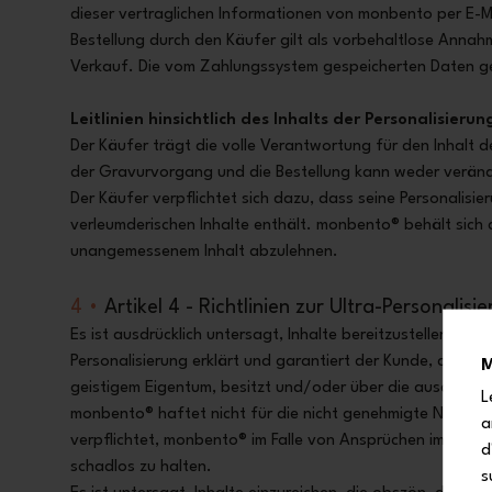
dieser vertraglichen Informationen von monbento per E-Ma
Bestellung durch den Käufer gilt als vorbehaltlose Anna
Verkauf. Die vom Zahlungssystem gespeicherten Daten gelt
Leitlinien hinsichtlich des Inhalts der Personalisierun
Der Käufer trägt die volle Verantwortung für den Inhalt 
der Gravurvorgang und die Bestellung kann weder veränd
Der Käufer verpflichtet sich dazu, dass seine Personalisier
verleumderischen Inhalte enthält. monbento® behält sich 
unangemessenem Inhalt abzulehnen.
4 •
Artikel 4 - Richtlinien zur Ultra-Personalisi
Es ist ausdrücklich untersagt, Inhalte bereitzustellen, die 
Personalisierung erklärt und garantiert der Kunde, dass er
M
geistigem Eigentum, besitzt und/oder über die ausdrückl
L
monbento® haftet nicht für die nicht genehmigte Nutzung 
a
verpflichtet, monbento® im Falle von Ansprüchen im Zusa
d
schadlos zu halten.
s