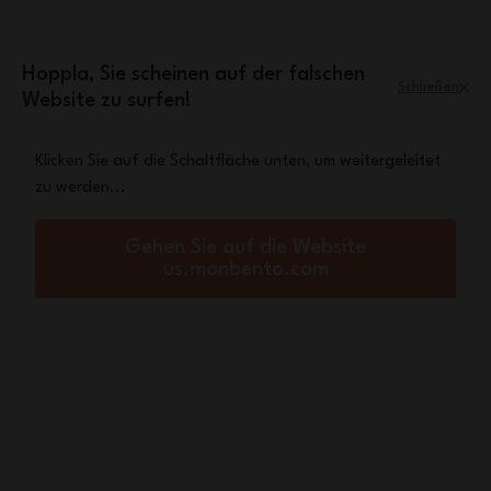
Zum Inhalt springen
Mini-Tasche Leopard
Eine
gratis ab einem
Einkaufswert von 70€
Hoppla, Sie scheinen auf der falschen
Schließen
Website zu surfen!
Menü
Warenkorb
Klicken Sie auf die Schaltfläche unten, um weitergeleitet
zu werden...
Startseite
Kids Kollektion
Vogel
Vogel
Gehen Sie auf die Website
us.monbento.com
Ob in der Pause, beim Picknick am Wochenende, im Urlaub oder
im Ferienlager: Die kleinen Vögel dieser Kollektion in leuchtenden
Fa...
Mehr anzeigen
Sortieren nach:
Filtern nach:
8
Artikel
(0) angewandt