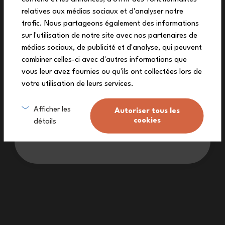
auf deine erste Bestellung
relatives aux médias sociaux et d'analyser notre
Melde dich zu unserem Newsletter an und
trafic. Nous partageons également des informations
erhalte deinen exklusiven Rabattcode.
sur l'utilisation de notre site avec nos partenaires de
médias sociaux, de publicité et d'analyse, qui peuvent
combiner celles-ci avec d'autres informations que
vous leur avez fournies ou qu'ils ont collectées lors de
Lebenslange Garantie (
siehe Bedingungen
)
votre utilisation de leurs services.
Ich melde mich an
Kostenlose Lieferung ab 90€
(Siehe Bedingungen)
Afficher les
Autoriser tous les
cookies
détails
Ein Kundendienst zu Ihrer Verfügung.
Ich möchte keinen Rabatt
Made in France: ein dauerhafter Arbeitsprozess.
Haben Sie eine Frage?