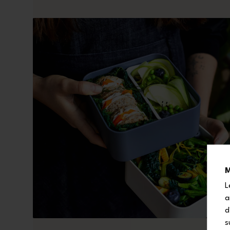
M
L
a
d
s