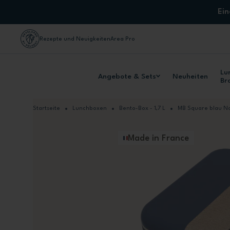
Zum Inhalt springen
Ei
Rezepte und Neuigkeiten
Area Pro
Lu
Angebote & Sets
Neuheiten
Br
Startseite
Lunchboxen
Bento-Box - 1,7 L
MB Square blau Na
Made in France