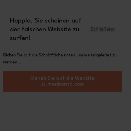
 70€
Hoppla, Sie scheinen auf
Deutsch
der falschen Website zu
Schließen
surfen!
r
Ersatzteile
Über Monbento
Klicken Sie auf die Schaltfläche unten, um weitergeleitet zu
werden...
eckige Bento Box Made in France
Gehen Sie auf die Website
Square blau
us.monbento.com
ural
 €
4,50
auf
2 bewertung(en)
Andere