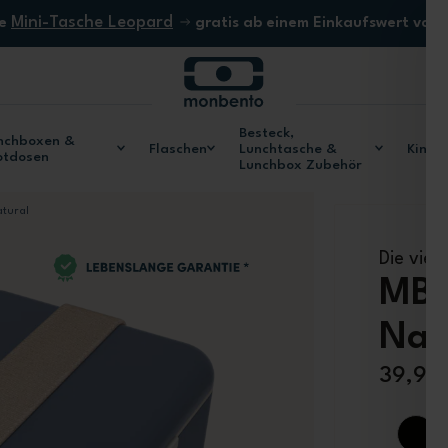
Mini-Tasche Leopard
ne
gratis ab einem Einkaufswert von
Besteck,
nchboxen &
Flaschen
Lunchtasche &
Kinde
otdosen
Lunchbox Zubehör
tural
Die vier
MB 
Nat
39,90