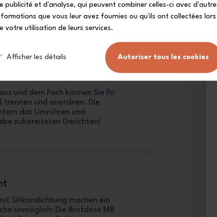
e publicité et d'analyse, qui peuvent combiner celles-ci avec d'autre
nformations que vous leur avez fournies ou qu'ils ont collectées lors
e votre utilisation de leurs services.
Afficher les détails
Autoriser tous les cookies
aus und dem Fach können Sie Ihr
 trennen und anordnen. Die
htern das Umrühren und
iebe zubereiteten Gerichten!
ht
mit Silikondichtung machen ein
sche unmöglich: Die Brotdose MB