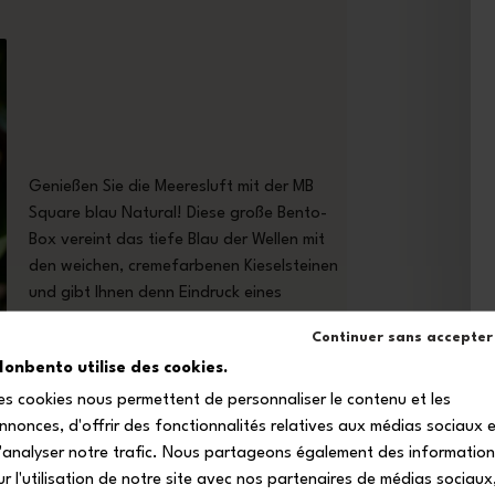
Genießen Sie die Meeresluft mit der MB
Square blau Natural! Diese große Bento-
Box vereint das tiefe Blau der Wellen mit
den weichen, cremefarbenen Kieselsteinen
und gibt Ihnen denn Eindruck eines
entspannten Mittagessens am Strand.
Continuer sans accepter
onbento utilise des cookies.
es cookies nous permettent de personnaliser le contenu et les
nnonces, d'offrir des fonctionnalités relatives aux médias sociaux 
'analyser notre trafic. Nous partageons également des informatio
ur l'utilisation de notre site avec nos partenaires de médias sociaux