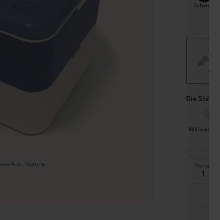
Schwarz
Füg
hin
nic
Die Stärke
Mikrowellen
are blau Natural
Menge
-
+