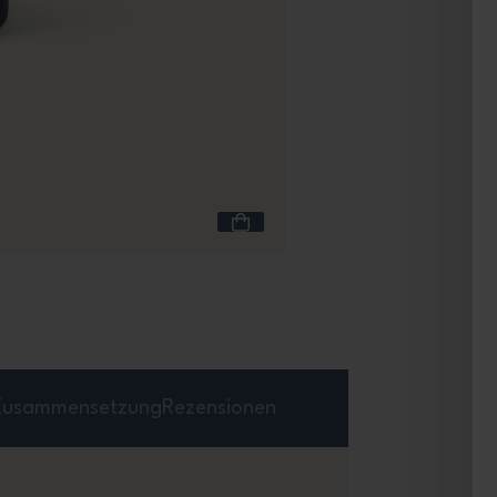
Inhalt 5,7 L
MB Pochette L blau N
Blau Natural
+1
13,90 €
Zusammensetzung
Rezensionen