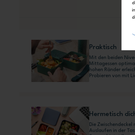
d
i
d
Praktisch
Mit den beiden Nive
Mittagessen optimal
hohen Ränder erleic
Probieren von mit L
Hermetisch dic
Die Zwischendeckel 
Auslaufen in der Ta