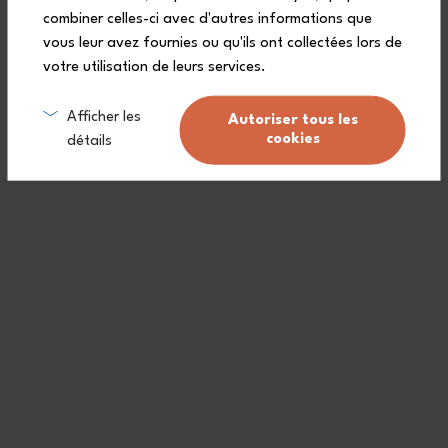
combiner celles-ci avec d'autres informations que
vous leur avez fournies ou qu'ils ont collectées lors de
Erleichtern Sie sich den Alltag mit der Edelstahl-Brotdose MB
Sense: Sie ist nicht nur backofen-, mikrowellen- und
votre utilisation de leurs services.
kühlschrankgeeignet, sondern auch mit monbento-Zubehör wie dem
MB Slim Box Besteck kompatibel! Freuen Sie sich auf ein
Mittagessen unterwegs, das genauso praktisch ist wie zu Hause!
Afficher les
Autoriser tous les
cookies
détails
Eigenschaften
Kompaktes Format
Leicht & widerstandsfähig