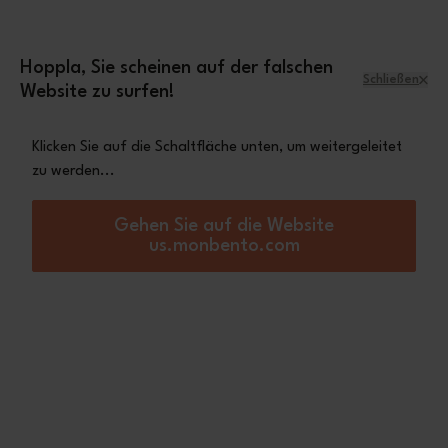
Zum Inhalt springen
Mini-Tasche Leopard
Eine
gratis ab einem
Einkaufswert von 70€
Hoppla, Sie scheinen auf der falschen
Schließen
Website zu surfen!
Menü
Warenkorb
Klicken Sie auf die Schaltfläche unten, um weitergeleitet
zu werden...
Startseite
Set MB Sense + MB Slim Box
Nicht lieferbar
Gehen Sie auf die Website
us.monbento.com