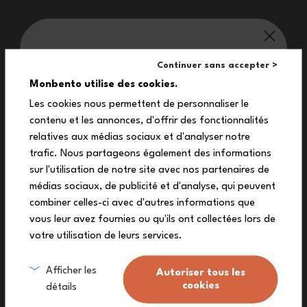
monbento® verwöhnt dich:
Continuer sans accepter >
10%
Monbento utilise des cookies.
Les cookies nous permettent de personnaliser le
contenu et les annonces, d'offrir des fonctionnalités
auf deine erste Bestellung
Für ein farbenfrohes Back-to-School-Erlebnis können die Kinder auf
relatives aux médias sociaux et d'analyser notre
ihr Lunchbox-Set MB Tresor rosa Blush zählen! Die kleinen
Melde dich zu unserem Newsletter an und
trafic. Nous partageons également des informations
Feinschmecker haben alles, was sie für ein ausgewogenes
Mittagessen brauchen!
erhalte deinen exklusiven Rabattcode.
sur l'utilisation de notre site avec nos partenaires de
médias sociaux, de publicité et d'analyse, qui peuvent
combiner celles-ci avec d'autres informations que
vous leur avez fournies ou qu'ils ont collectées lors de
votre utilisation de leurs services.
Ich melde mich an
Eigenschaften
Afficher les
Autoriser tous les
cookies
détails