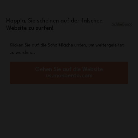
Zum Inhalt springen
Mini-Tasche Leopard
Eine
gratis ab einem
Einkaufswert von 70€
Hoppla, Sie scheinen auf der falschen
Schließen
Website zu surfen!
Menü
Warenkorb
Klicken Sie auf die Schaltfläche unten, um weitergeleitet
zu werden...
Startseite
Set Kinder MB Tresor rosa Blush
Gehen Sie auf die Website
us.monbento.com