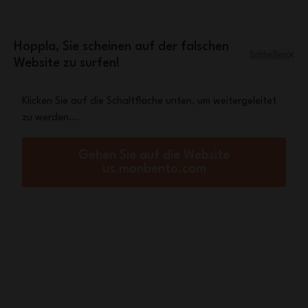
Zum Inhalt springen
Mini-Tasche Leopard
Eine
gratis ab einem
Einkaufswert von 70€
Hoppla, Sie scheinen auf der falschen
Schließen
Website zu surfen!
Menü
Warenkorb
Klicken Sie auf die Schaltfläche unten, um weitergeleitet
zu werden...
Startseite
Animals limited edition : Die MB Positive Flaschen werden der Kollektion hinzug
Drei neue Flachen,
Gehen Sie auf die Website
us.monbento.com
passend zu unseren MB
Original Bentos