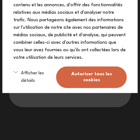
contenu et les annonces, d'offrir des fonctionnalités
auf deine erste Bestellung
relatives aux médias sociaux et d'analyser notre
Melde dich zu unserem Newsletter an und
trafic. Nous partageons également des informations
erhalte deinen exklusiven Rabattcode.
sur l'utilisation de notre site avec nos partenaires de
médias sociaux, de publicité et d'analyse, qui peuvent
combiner celles-ci avec d'autres informations que
vous leur avez fournies ou qu'ils ont collectées lors de
votre utilisation de leurs services.
Lebenslange Garantie (
siehe Bedingungen
)
Ich melde mich an
Afficher les
Autoriser tous les
cookies
détails
Kostenlose Lieferung ab 90€
(Siehe Bedingungen)
Ich möchte keinen Rabatt
Ein Kundendienst zu Ihrer Verfügung.
Made in France: ein dauerhafter Arbeitsprozess.