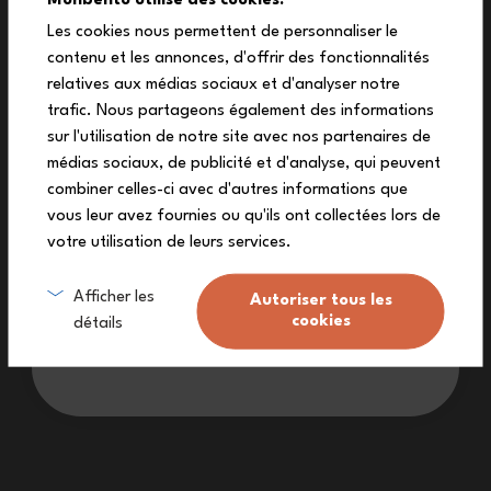
10%
Les cookies nous permettent de personnaliser le
contenu et les annonces, d'offrir des fonctionnalités
auf deine erste Bestellung
relatives aux médias sociaux et d'analyser notre
Melde dich zu unserem Newsletter an und
trafic. Nous partageons également des informations
erhalte deinen exklusiven Rabattcode.
sur l'utilisation de notre site avec nos partenaires de
médias sociaux, de publicité et d'analyse, qui peuvent
Lebenslange Garantie (
siehe Bedingungen
)
combiner celles-ci avec d'autres informations que
vous leur avez fournies ou qu'ils ont collectées lors de
Kostenlose Lieferung ab 90€
(Siehe Bedingungen)
votre utilisation de leurs services.
Ich melde mich an
Ein Kundendienst zu Ihrer Verfügung.
Afficher les
Autoriser tous les
cookies
détails
Made in France: ein dauerhafter Arbeitsprozess.
Ich möchte keinen Rabatt
Haben Sie eine Frage?