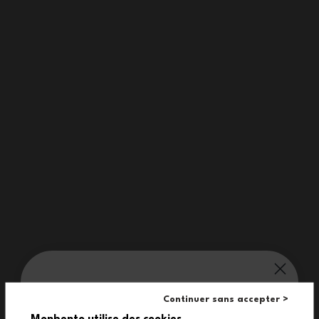
Eigenschaften
Für Lebensmittel geeignet
Passend für Flasche MB Steel
Abmessungen
Produktabmessungen: G: 63mm - Durchschnitt 25mm
Aufbau
Rostfreier Edelstahl
monbento® verwöhnt dich:
Continuer sans accepter >
Monbento utilise des cookies.