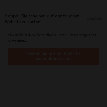
Zum Inhalt springen
Mini-Tasche Leopard
Eine
gratis ab einem
Einkaufswert von 70€
Hoppla, Sie scheinen auf der falschen
Schließen
Website zu surfen!
Menü
Warenkorb
Klicken Sie auf die Schaltfläche unten, um weitergeleitet
zu werden...
Startseite
MB Infuser (Modelle vor 2025)
Gehen Sie auf die Website
us.monbento.com