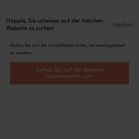
Zum Inhalt springen
Mini-Tasche Leopard
Eine
gratis ab einem
Einkaufswert von 70€
Hoppla, Sie scheinen auf der falschen
Schließen
Website zu surfen!
Menü
Warenkorb
Klicken Sie auf die Schaltfläche unten, um weitergeleitet
zu werden...
Startseite
Les stars du moment
Die Sterne des
Gehen Sie auf die Website
Augenblicks
us.monbento.com
Sortieren nach:
Filtern nach:
60
Artikel
(0) angewandt
Neu