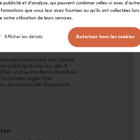
e publicité et d'analyse, qui peuvent combiner celles-ci avec d'autre
nformations que vous leur avez fournies ou qu'ils ont collectées lors
e votre utilisation de leurs services.
Afficher les détails
Autoriser tous les cookies
taltbar
isierungsfunktion auf dem Deckel
ren Lieblingssticker aus den 4
ählen und so ihre Bento Brotdose
 Sie können sogar ihren
, damit sie in der Pause nicht
lten