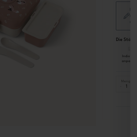
Füg
(Ve
nic
Die Stärke
Individue
anpassb
Menge
-
+