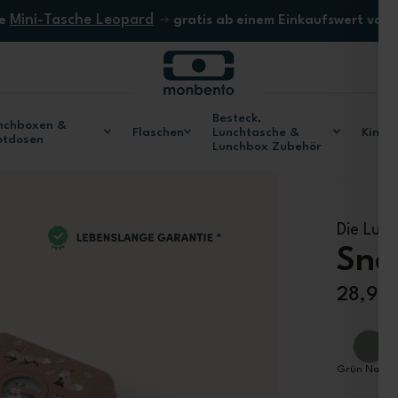
Mini-Tasche Leopard
ne
gratis ab einem Einkaufswert von
Besteck,
nchboxen &
Flaschen
Lunchtasche &
Kinde
otdosen
Lunchbox Zubehör
Die Lun
Sna
28,90
Grün Natura