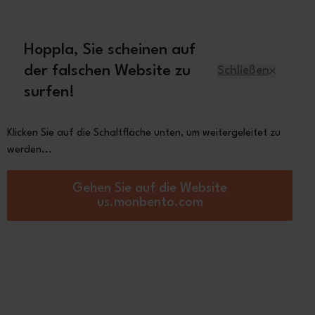
 70€
Hoppla, Sie scheinen auf
Deutsch
der falschen Website zu
Schließen
surfen!
r
Ersatzteile
Über Monbento
Klicken Sie auf die Schaltfläche unten, um weitergeleitet zu
werden...
chbox Sandwich für Kinder
Gehen Sie auf die Website
cky zimt Fox
us.monbento.com
 €
Andere
Farben
ansehen
l
Rosa Moka
Rosa Léopard