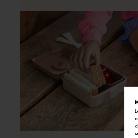
M
L
a
d
s