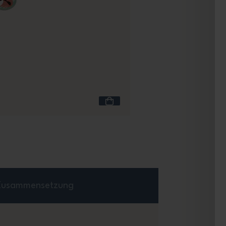
Inhalt 600 mL
MB Gram zimt Fox
Fox
+11
21,90 €
Zusammensetzung