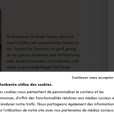
Die Brotdose für Kinder Snacky zimt Fox
macht Schluss mit zerquetschten Snacks in
der Tasche! Die Snackbox ist groß genug,
um ein ganzes Sandwich, eine Saftpackung
oder andere Leckereien aufzunehmen, und
rettet so knurrende Mägen! Die Kinder
können die Sandwichbox sogar mit ihrem
Continuer sans accepter
Lieblingssticker selbst gestalten!
onbento utilise des cookies.
es cookies nous permettent de personnaliser le contenu et les
nnonces, d'offrir des fonctionnalités relatives aux médias sociaux 
'analyser notre trafic. Nous partageons également des informatio
ur l'utilisation de notre site avec nos partenaires de médias sociaux