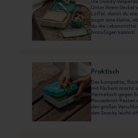
Die Snacky Vesperdo
Unter ihrem Deckel 
Löffel, damit du wie
sogar eine kleine, 
du die Lebensmittel 
hinzufügen kannst!
Praktisch
Das kompakte, flach
mit Fächern macht si
Hermetisch gegen Kr
Pausenbrot-Resten 
des großen Verschlu
den Snacky leicht öf