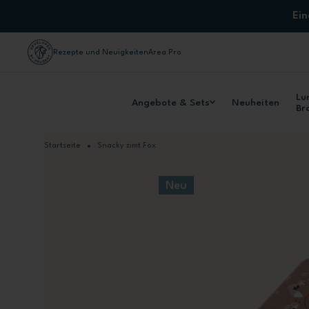
Zum Inhalt springen
Ei
Rezepte und Neuigkeiten
Area Pro
Lu
Angebote & Sets
Neuheiten
Br
Startseite
Snacky zimt Fox
Neu