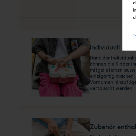
d
i
d
Individuell ges
Dank der Individual
können die Kinder ih
mitgelieferten ausw
einzigartig machen.
Vornamen hinzufügen
vertauscht werden!
Zubehör entha