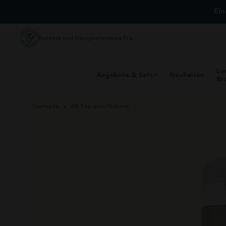
Zum Inhalt springen
Ei
Rezepte und Neuigkeiten
Area Pro
Lu
Angebote & Sets
Neuheiten
Br
Startseite
MB Pop grün Natural