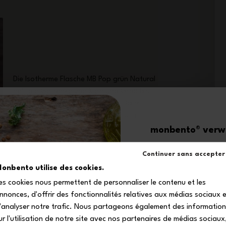
Die Isotherme Flasche MB Pop grün Natural
hält die Getränke von Klein und Groß bis
zu 12 Std.* lang warm oder kalt. Dank
seiner Sportkappe mit Ausgießer und
Sicherheitsknopf ist sie einfach zu
monbento® verwö
bedienen, und es gibt so kein Auslauf
-1
Risiko in der Tasche!
Continuer sans accepter
onbento utilise des cookies.
es cookies nous permettent de personnaliser le contenu et les
auf deine erste 
nnonces, d'offrir des fonctionnalités relatives aux médias sociaux 
Melde dich zu unserem
'analyser notre trafic. Nous partageons également des informatio
und erhalte deinen
Rabattcod
ur l'utilisation de notre site avec nos partenaires de médias sociaux