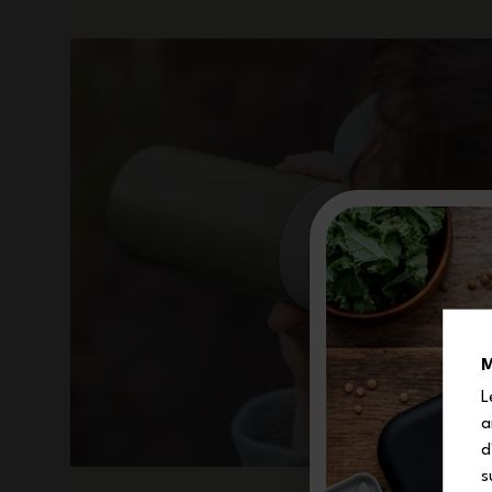
M
L
a
d
s