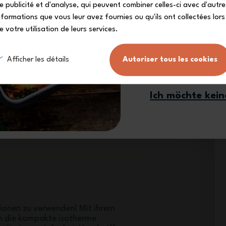
e publicité et d'analyse, qui peuvent combiner celles-ci avec d'autre
nformations que vous leur avez fournies ou qu'ils ont collectées lors
e votre utilisation de leurs services.
Afficher les détails
Autoriser tous les cookies
Ich melde 
Ich möchte kei
ationalen Lebensmittelnormen ein.
erme Flasche MB Pop ohne BPA*
rheit benutzt werden. *gemäß den
ationen zu verwenden! Mit ihrem
n die kompakte isotherme