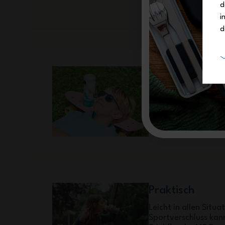
d
i
d
Sicher
Sie hält alle intern
Die kompakte isoth
kann in aller Siche
Vorschriften
Praktisch
Leicht in allen Situ
Sportverschluss kan