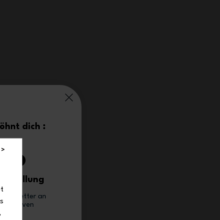
hnt dich :
0%
 >
Bestellung
et
 Newsletter an
ns
 exklusiven
e.
,