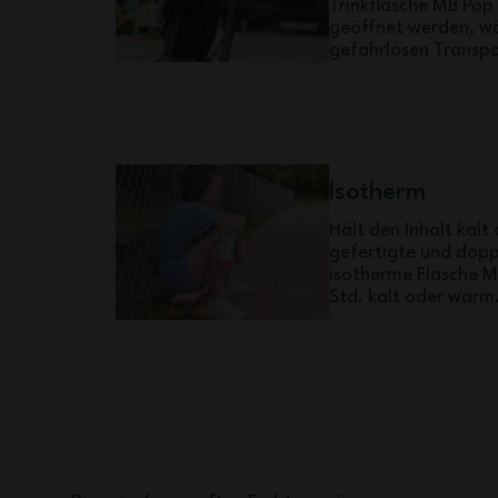
Trinkflasche MB Pop
geöffnet werden, wä
gefahrlosen Transpo
Isotherm
Hält den Inhalt kalt
gefertigte und dop
isotherme Flasche M
Std. kalt oder warm