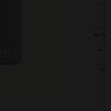
Füg
hin
nic
Die Stärke
Isotherm
Menge
-
+