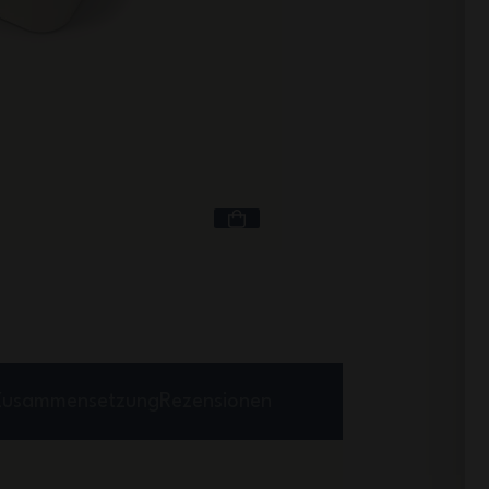
Inhalt 5,7 L
MB Pochette L grün N
Grün Natural
+1
13,90 €
Zusammensetzung
Rezensionen