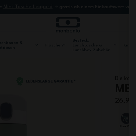
Mini-Tasche Leopard
ne
gratis ab einem Einkaufswert von
Besteck,
nchboxen &
Flaschen
Lunchtasche &
Kinde
otdosen
Lunchbox Zubehör
Die kom
MB 
26,90
Blau Wolf