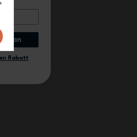
s
mich an
nen Rabatt