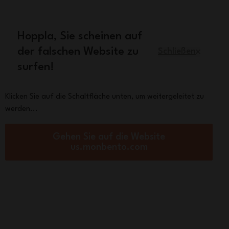
 70€
Hoppla, Sie scheinen auf
Deutsch
der falschen Website zu
Schließen
surfen!
r
Ersatzteile
Über Monbento
Klicken Sie auf die Schaltfläche unten, um weitergeleitet zu
werden...
pakte isotherme Flasche
Gehen Sie auf die Website
Pop grün Natural
us.monbento.com
 €
4,00
auf
1 bewertung(en)
Andere
Farben
Rose
Raccoon
ansehen
Papercut