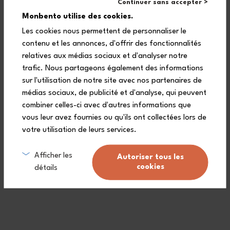
Continuer sans accepter >
1 Gummiband (Elasthan)
Monbento utilise des cookies.
Les cookies nous permettent de personnaliser le
contenu et les annonces, d'offrir des fonctionnalités
relatives aux médias sociaux et d'analyser notre
trafic. Nous partageons également des informations
sur l'utilisation de notre site avec nos partenaires de
médias sociaux, de publicité et d'analyse, qui peuvent
combiner celles-ci avec d'autres informations que
Lebenslange Garantie (
siehe Bedingungen
)
vous leur avez fournies ou qu'ils ont collectées lors de
votre utilisation de leurs services.
Kostenlose Lieferung ab 90€
(Siehe Bedingungen)
Afficher les
Autoriser tous les
Ein Kundendienst zu Ihrer Verfügung.
cookies
détails
Made in France: ein dauerhafter Arbeitsprozess.