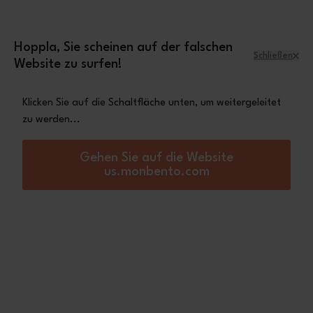
Zum Inhalt springen
Mini-Tasche Leopard
Eine
gratis ab einem
Einkaufswert von 70€
Hoppla, Sie scheinen auf der falschen
Schließen
Website zu surfen!
Menü
Warenkorb
Klicken Sie auf die Schaltfläche unten, um weitergeleitet
zu werden...
Startseite
MB Strip MB Original 1 Zusatzniveau
Gehen Sie auf die Website
us.monbento.com