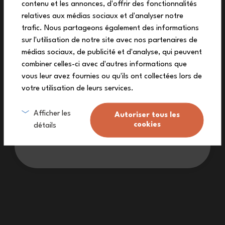
contenu et les annonces, d'offrir des fonctionnalités
auf deine erste Bestellung
relatives aux médias sociaux et d'analyser notre
Melde dich zu unserem Newsletter an und
trafic. Nous partageons également des informations
Lebenslange Garantie (
siehe Bedingungen
)
erhalte deinen exklusiven Rabattcode.
sur l'utilisation de notre site avec nos partenaires de
médias sociaux, de publicité et d'analyse, qui peuvent
Kostenlose Lieferung ab 90€
(Siehe Bedingungen)
combiner celles-ci avec d'autres informations que
vous leur avez fournies ou qu'ils ont collectées lors de
Ein Kundendienst zu Ihrer Verfügung.
votre utilisation de leurs services.
Ich melde mich an
Made in France: ein dauerhafter Arbeitsprozess.
Afficher les
Autoriser tous les
cookies
détails
Ich möchte keinen Rabatt
Haben Sie eine Frage?
Newsletter