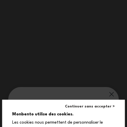
Passend für Bento-box MB Square
Abmessungen
Produktabmessungen: 166 x 4 mm
Aufbau
1 Dichtung (Silicon)
monbento® verwöhnt dich:
Continuer sans accepter >
10%
Monbento utilise des cookies.
Les cookies nous permettent de personnaliser le