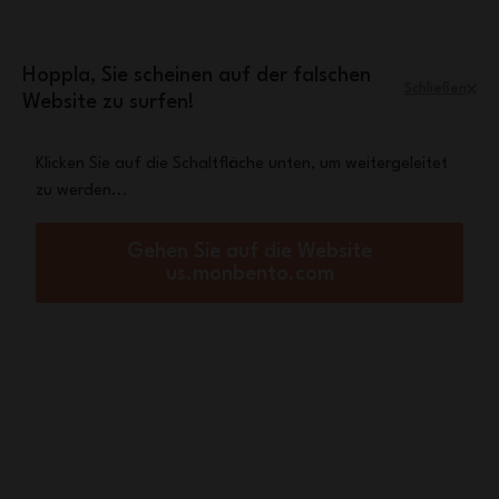
Zum Inhalt springen
Mini-Tasche Leopard
Eine
gratis ab einem
Einkaufswert von 70€
Hoppla, Sie scheinen auf der falschen
Schließen
Website zu surfen!
Menü
Warenkorb
Klicken Sie auf die Schaltfläche unten, um weitergeleitet
zu werden...
Startseite
MB Dichtung MB Square
Nicht lieferbar
Gehen Sie auf die Website
us.monbento.com