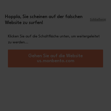
Zum Inhalt springen
Mini-Tasche Leopard
Eine
gratis ab einem
Einkaufswert von 70€
Hoppla, Sie scheinen auf der falschen
Schließen
Website zu surfen!
Menü
Warenkorb
Klicken Sie auf die Schaltfläche unten, um weitergeleitet
zu werden...
Startseite
Auto Kabel für MB Warmer
Nicht lieferbar
Gehen Sie auf die Website
us.monbento.com