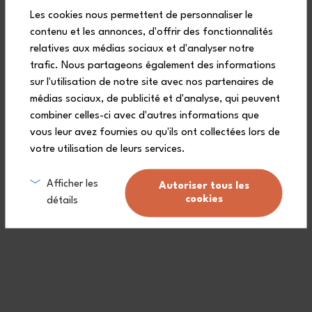
Les cookies nous permettent de personnaliser le
contenu et les annonces, d'offrir des fonctionnalités
Praktisch
relatives aux médias sociaux et d'analyser notre
Zwischen jeder Anwendungen des MB Warmer können sie das
trafic. Nous partageons également des informations
passende Stromkabel im Auto lassen. So sind Sie sicher, ihr
Kable beim nächsten Ausflug nicht zu vergessen!
sur l'utilisation de notre site avec nos partenaires de
médias sociaux, de publicité et d'analyse, qui peuvent
combiner celles-ci avec d'autres informations que
vous leur avez fournies ou qu'ils ont collectées lors de
votre utilisation de leurs services.
Ob unterwegs oder auf Reisen können Sie eine leckere,
Afficher les
hausgemachte Mahlzeit genießen, die sich schnell im Auto
Autoriser tous les
aufgewärmten lässt. Mit dem MB Warmer achten Sie auf Ihre
cookies
détails
Ernährung und können sich gleichzeitig verwöhnen, wo immer Sie
auch sind!