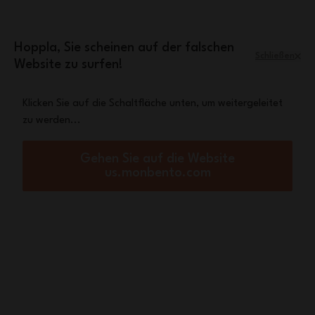
Zum Inhalt springen
Mini-Tasche Leopard
Eine
gratis ab einem
Einkaufswert von 70€
Hoppla, Sie scheinen auf der falschen
Schließen
Website zu surfen!
Menü
Warenkorb
Klicken Sie auf die Schaltfläche unten, um weitergeleitet
zu werden...
Startseite
6er-Set wiederverwendbare Quetschbeutel Yummy - Farben nach Wahl
Neu
Gehen Sie auf die Website
us.monbento.com