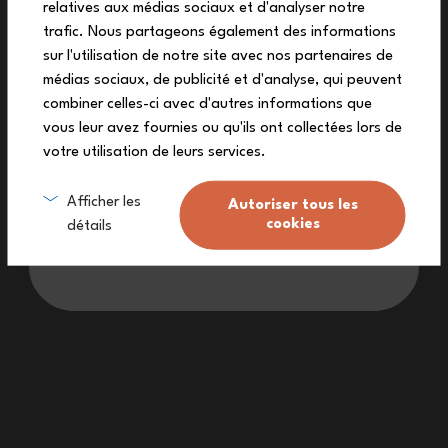
relatives aux médias sociaux et d'analyser notre
Melde dich zu unserem Newsletter an und
trafic. Nous partageons également des informations
erhalte deinen exklusiven Rabattcode.
Ist der Yummy Quetschbeutel
sur l'utilisation de notre site avec nos partenaires de
auslaufsicher und leicht zu
médias sociaux, de publicité et d'analyse, qui peuvent
combiner celles-ci avec d'autres informations que
öffnen?
vous leur avez fournies ou qu'ils ont collectées lors de
votre utilisation de leurs services.
Ich melde mich an
Afficher les
Welche Zubereitungen kann man
Autoriser tous les
cookies
détails
in den Yummy Quetschbeutel
Ich möchte keinen Rabatt
füllen?
Wie reinigt man den Yummy
Quetschbeutel?