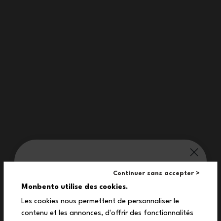
Häufig gestellte Fragen
Ist der wiederverwendbare
Yummy Quetschbeutel
mikrowellen-, kühlschrank- und
spülmaschinengeeignet?
monbento® verwöhnt dich:
Ab welchem Alter kann ein Kind
Continuer sans accepter >
10%
den wiederverwendbaren Yummy
Monbento utilise des cookies.
Quetschbeutel verwenden?
Les cookies nous permettent de personnaliser le
contenu et les annonces, d'offrir des fonctionnalités
auf deine erste Bestellung