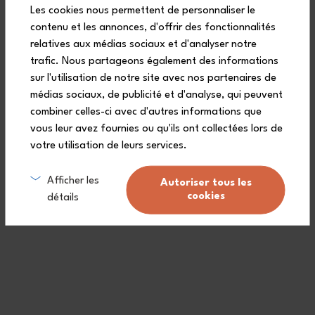
Les cookies nous permettent de personnaliser le
contenu et les annonces, d'offrir des fonctionnalités
relatives aux médias sociaux et d'analyser notre
trafic. Nous partageons également des informations
sur l'utilisation de notre site avec nos partenaires de
Lebenslange Garantie (
siehe Bedingungen
)
médias sociaux, de publicité et d'analyse, qui peuvent
combiner celles-ci avec d'autres informations que
Kostenlose Lieferung ab 90€
(Siehe Bedingungen)
vous leur avez fournies ou qu'ils ont collectées lors de
votre utilisation de leurs services.
Ein Kundendienst zu Ihrer Verfügung.
Afficher les
Autoriser tous les
cookies
détails
Made in France: ein dauerhafter Arbeitsprozess.
Haben Sie eine Frage?