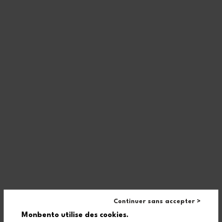
Eigenschaften
Microwave-safe
Dishwasher-safe
BPA-free
Food grade
L : 85 mm, h: 32 mm, l : 6 mm.
Continuer sans accepter >
Monbento utilise des cookies.