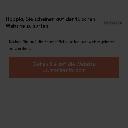
Zum Inhalt springen
Mini-Tasche Leopard
Eine
gratis ab einem
Einkaufswert von 70€
Hoppla, Sie scheinen auf der falschen
Schließen
Website zu surfen!
Menü
Warenkorb
Klicken Sie auf die Schaltfläche unten, um weitergeleitet
zu werden...
Startseite
MB Divider MB Original
Gehen Sie auf die Website
us.monbento.com