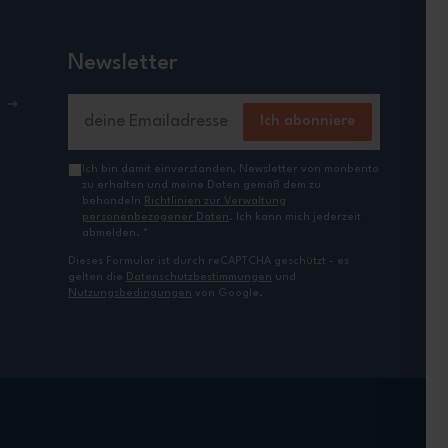
Newsletter
E-Mailadresse
Ich abonniere
Ich bin damit einverstanden, Newsletter von monbento
zu erhalten und meine Daten gemäß dem zu
behandeln
Richtlinien zur Verwaltung
personenbezogener Daten
. Ich kann mich jederzeit
abmelden.
*
Dieses Formular ist durch reCAPTCHA geschützt - es
gelten die
Datenschutzbestimmungen
und
Nutzungsbedingungen
von Google.