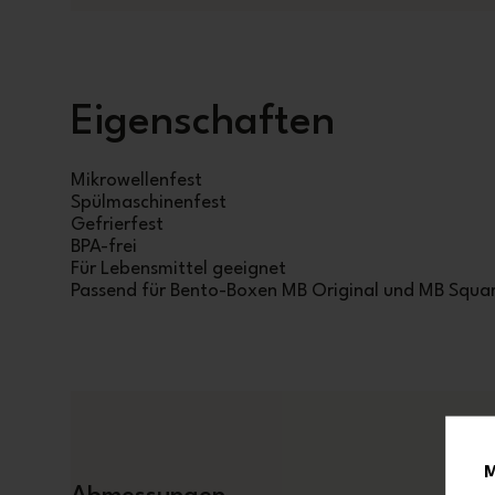
Eigenschaften
Mikrowellenfest
Spülmaschinenfest
Gefrierfest
BPA-frei
Für Lebensmittel geeignet
Passend für Bento-Boxen MB Original und MB Squa
M