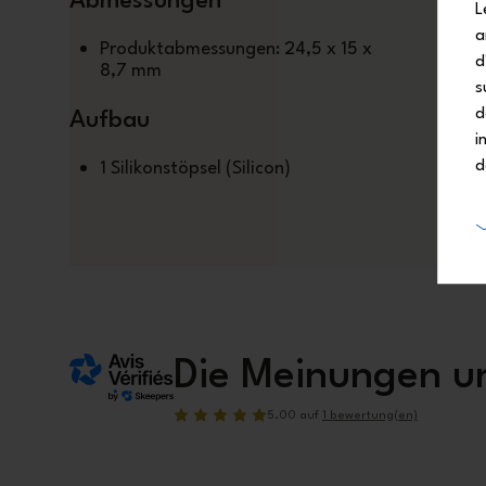
Abmessungen
L
a
Produktabmessungen: 24,5 x 15 x
d
8,7 mm
s
d
Aufbau
i
d
1 Silikonstöpsel (Silicon)
Die Meinungen u
5.00
auf
1 bewertung(en)