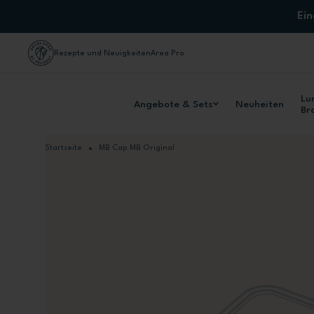
Zum Inhalt springen
Ei
Rezepte und Neuigkeiten
Area Pro
Lu
Angebote & Sets
Neuheiten
Br
Startseite
MB Cap MB Original