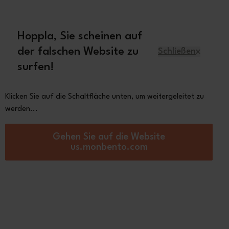
 70€
Hoppla, Sie scheinen auf
Deutsch
der falschen Website zu
Schließen
surfen!
r
Ersatzteile
Über Monbento
Klicken Sie auf die Schaltfläche unten, um weitergeleitet zu
werden...
konstöpsel
Gehen Sie auf die Website
Cap MB Original
us.monbento.com
5,00
auf
1 bewertung(en)
Constellation
Coton
Natural
Schwarz
Rouge
Cream
Podium