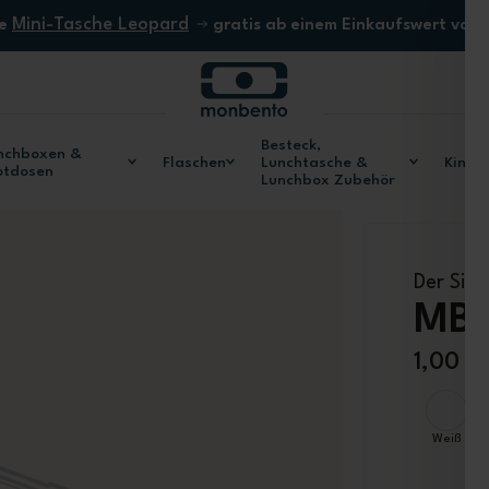
Mini-Tasche Leopard
ne
gratis ab einem Einkaufswert von
Besteck,
nchboxen &
Flaschen
Lunchtasche &
Kinde
otdosen
Lunchbox Zubehör
Der Sili
MB 
1,00 €
Farbe
Weiß