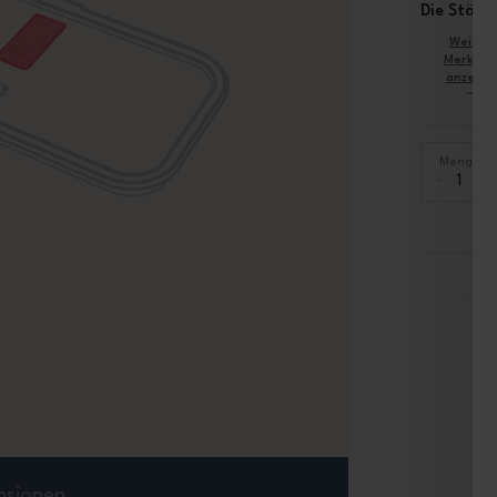
Die Stärke
Weiter
Merkmal
anzeige
Menge
-
+
nsionen