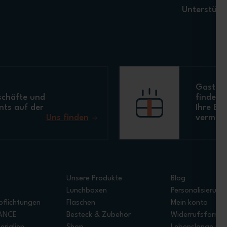
Unterstützt
Gastron
schäfte und
finden S
nts auf der
Ihre Ei
Uns finden
vermind
Unsere Produkte
Blog
Lunchboxen
Personalisierung
pflichtungen
Flaschen
Mein konto
RANCE
Besteck & Zubehör
Widerrufsformul