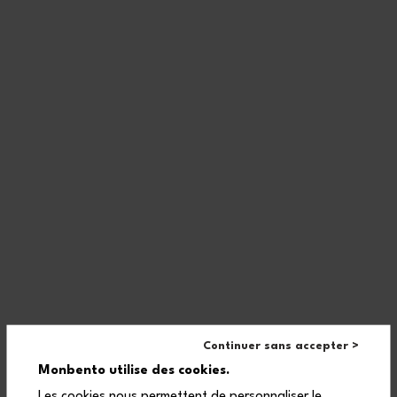
Ob in Schule oder Picknick: die Snack Behälter für Kinder bewahrt
den Imbiss sicher auf, auch wenn es mal wild zugeht. Dank der
austauschbaren Buttons kann sie immer wieder neugestaltet
werden und der Pausensnack wird garantiert nicht mehr
verwechselt!
Häufig gestellte Fragen
Continuer sans accepter >
Welche Snacks kann man in die
Monbento utilise des cookies.
Gram Snackbox packen?
Les cookies nous permettent de personnaliser le