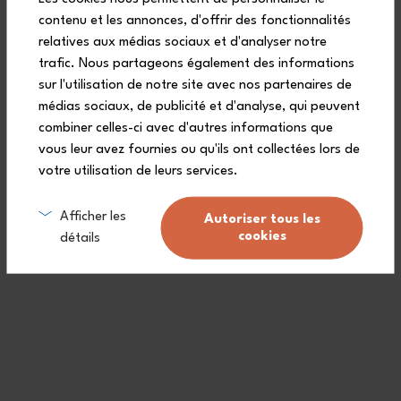
contenu et les annonces, d'offrir des fonctionnalités
relatives aux médias sociaux et d'analyser notre
trafic. Nous partageons également des informations
Ist die Gram Snackbox für Kinder
sur l'utilisation de notre site avec nos partenaires de
leicht zu öffnen?
médias sociaux, de publicité et d'analyse, qui peuvent
combiner celles-ci avec d'autres informations que
vous leur avez fournies ou qu'ils ont collectées lors de
votre utilisation de leurs services.
Wofür ist das kleine Plättchen
auf der Gram Snackbox
Afficher les
Autoriser tous les
cookies
gedacht?
détails
Passt die Gram Snackbox in
einen normalen Rucksack oder
Schulranzen?