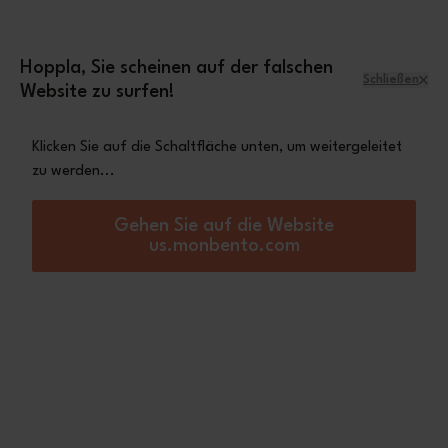
Zum Inhalt springen
Mini-Tasche Leopard
Eine
gratis ab einem
Einkaufswert von 70€
Hoppla, Sie scheinen auf der falschen
Schließen
Website zu surfen!
Menü
Warenkorb
Klicken Sie auf die Schaltfläche unten, um weitergeleitet
zu werden...
Startseite
Gram graphic Papercut
Neu
Gehen Sie auf die Website
us.monbento.com