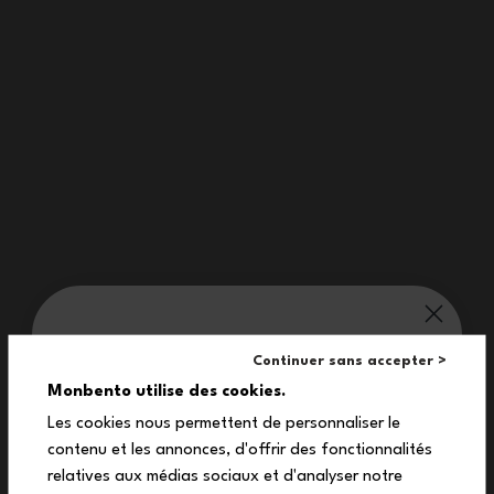
Lebenslange Garantie (
siehe Bedingungen
)
Kostenlose Lieferung ab 90€
(Siehe Bedingungen)
Ein Kundendienst zu Ihrer Verfügung.
Made in France: ein dauerhafter Arbeitsprozess.
monbento® verwöhnt dich:
Continuer sans accepter >
10%
Monbento utilise des cookies.
Haben Sie eine Frage?
Les cookies nous permettent de personnaliser le
contenu et les annonces, d'offrir des fonctionnalités
auf deine erste Bestellung
relatives aux médias sociaux et d'analyser notre
Newsletter