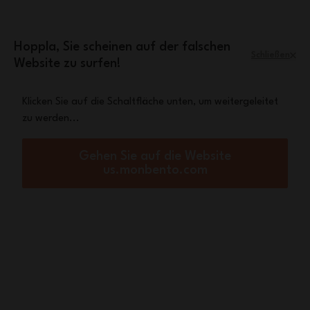
Zum Inhalt springen
Lebenslange Garantie auf alle unsere
Produkte (außer der beheizbare Lunchbox
Hoppla, Sie scheinen auf der falschen
-
Mehr dazu
)
Schließen
Website zu surfen!
Menü
Warenkorb
Klicken Sie auf die Schaltfläche unten, um weitergeleitet
zu werden...
Startseite
TOP 10 REPAS HEALTHY À EMPORTER // Travail, École, Pique-Nique !
TOP 10 REPAS HEALTHY
Gehen Sie auf die Website
us.monbento.com
À EMPORTER // Travail,
École, Pique-Nique !