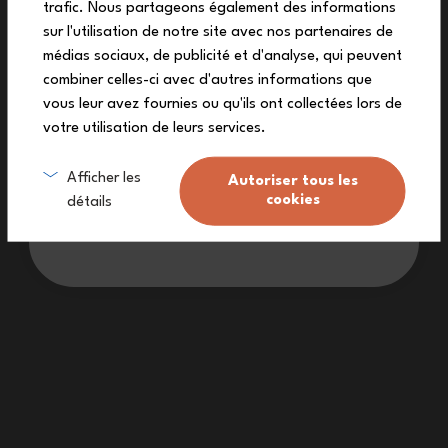
Melde dich zu unserem Newsletter an und
trafic. Nous partageons également des informations
erhalte deinen exklusiven Rabattcode.
sur l'utilisation de notre site avec nos partenaires de
médias sociaux, de publicité et d'analyse, qui peuvent
Folge uns
combiner celles-ci avec d'autres informations que
vous leur avez fournies ou qu'ils ont collectées lors de
votre utilisation de leurs services.
Ich melde mich an
Afficher les
Autoriser tous les
cookies
détails
Ich möchte keinen Rabatt
Unterstützt durch die
Mehr als 1.000 Einzelhandelsgeschäfte und
Partnerrestaurants auf der ganzen Welt
Uns finden