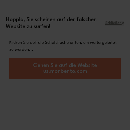
Zum Inhalt springen
Mini-Tasche Leopard
Eine
gratis ab einem
Einkaufswert von 70€
Hoppla, Sie scheinen auf der falschen
Schließen
Website zu surfen!
Menü
Warenkorb
Klicken Sie auf die Schaltfläche unten, um weitergeleitet
zu werden...
Startseite
Sales : bis zu 50% Rabatt auf eine Auswahl an lunch boxen, Flaschen und Zub
Profitieren Sie von
Gehen Sie auf die Website
us.monbento.com
unseren reduzierten
Preisen vom 30. Juni bis
zum 27. Juli 2021 |
Versand innerhalb von
24 Werktagstunden &