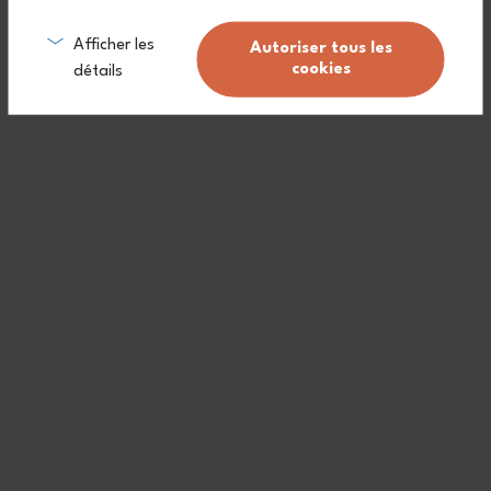
Afficher les
Autoriser tous les
cookies
détails
Mehr als 1.000 Einzelhandelsgeschäfte und
Partnerrestaurants auf der ganzen Welt
Uns finden
Gastronomiebetriebe, finden Sie heraus, wie
Sie Ihre Einwegverpackungen vermindern
können
Uns finden
Kontaktiere uns
Über uns
FAQ
monbento
.
Unsere Verpflichtungen