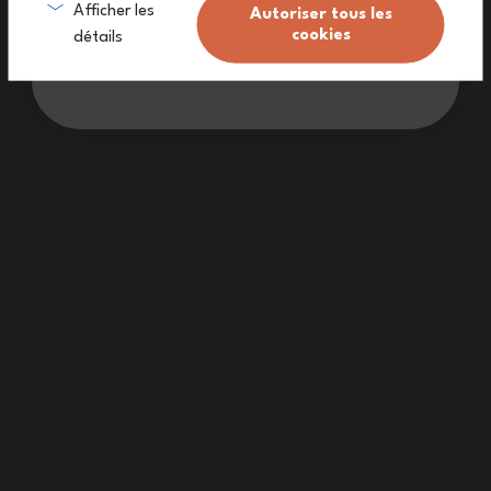
Ich melde mich an
Afficher les
Autoriser tous les
cookies
détails
Ich möchte keinen Rabatt
Lebenslange Garantie (
siehe Bedingungen
)
Kostenlose Lieferung ab 90€
(Siehe Bedingungen)
Ein Kundendienst zu Ihrer Verfügung.
Made in France: ein dauerhafter Arbeitsprozess.
Haben Sie eine Frage?
Newsletter