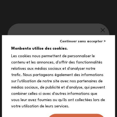
*gemäß den Vorschriften
monbento® verwöhnt dich:
Continuer sans accepter >
10%
Monbento utilise des cookies.
Abmessungen
Les cookies nous permettent de personnaliser le
Produktabmessungen: 24,5 x 15 x 8,7 mm
contenu et les annonces, d'offrir des fonctionnalités
auf deine erste Bestellung
relatives aux médias sociaux et d'analyser notre
Aufbau
Melde dich zu unserem Newsletter an und
trafic. Nous partageons également des informations
erhalte deinen exklusiven Rabattcode.
sur l'utilisation de notre site avec nos partenaires de
1 Silikonstöpsel (Silicon)
médias sociaux, de publicité et d'analyse, qui peuvent
combiner celles-ci avec d'autres informations que
vous leur avez fournies ou qu'ils ont collectées lors de
votre utilisation de leurs services.