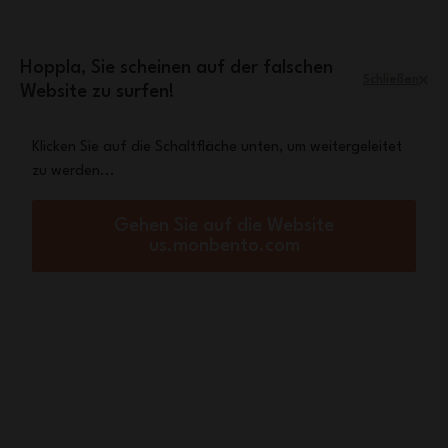
Zum Inhalt springen
Mini-Tasche Leopard
Eine
gratis ab einem
Einkaufswert von 70€
Hoppla, Sie scheinen auf der falschen
Schließen
Website zu surfen!
Menü
Warenkorb
Klicken Sie auf die Schaltfläche unten, um weitergeleitet
zu werden...
Startseite
MB Cap MB Savor
Gehen Sie auf die Website
us.monbento.com