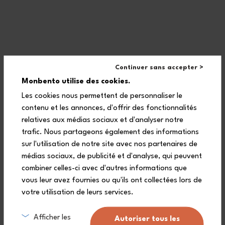
Continuer sans accepter >
Monbento utilise des cookies.
Les cookies nous permettent de personnaliser le
contenu et les annonces, d'offrir des fonctionnalités
relatives aux médias sociaux et d'analyser notre
Des compartiments hermétiques pour garder intacts les aliments,
trafic. Nous partageons également des informations
deux étages pour transporter un repas complet, une compatibilité
sur l'utilisation de notre site avec nos partenaires de
avec le micro-ondes et le lave-vaisselle… Cette lunch box gravée
est le cadeau de fin d’année idéal pour les Maîtresses et Maîtres !
médias sociaux, de publicité et d'analyse, qui peuvent
combiner celles-ci avec d'autres informations que
vous leur avez fournies ou qu'ils ont collectées lors de
votre utilisation de leurs services.
Afficher les
Autoriser tous les