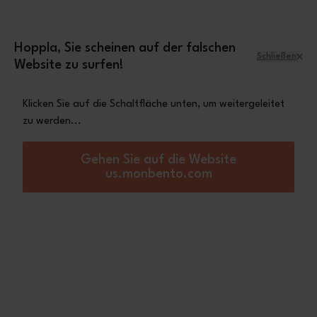
Zum Inhalt springen
Mini-Tasche Leopard
Eine
gratis ab einem
Einkaufswert von 70€
Hoppla, Sie scheinen auf der falschen
Schließen
Website zu surfen!
Menü
Warenkorb
Klicken Sie auf die Schaltfläche unten, um weitergeleitet
zu werden...
Startseite
MB Original "Super Instit'"
Gehen Sie auf die Website
us.monbento.com