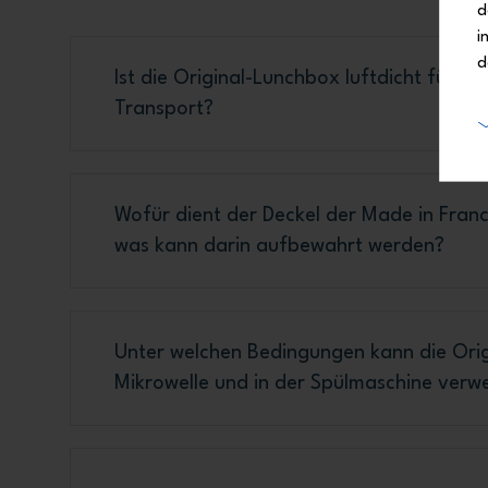
d
i
d
Ist die Original-Lunchbox luftdicht für ei
Transport?
Wofür dient der Deckel der Made in Fran
was kann darin aufbewahrt werden?
Unter welchen Bedingungen kann die Orig
Mikrowelle und in der Spülmaschine ver