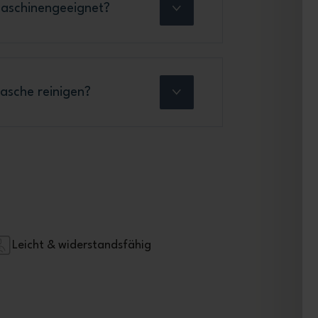
maschinengeeignet?
asche reinigen?
Leicht & widerstandsfähig