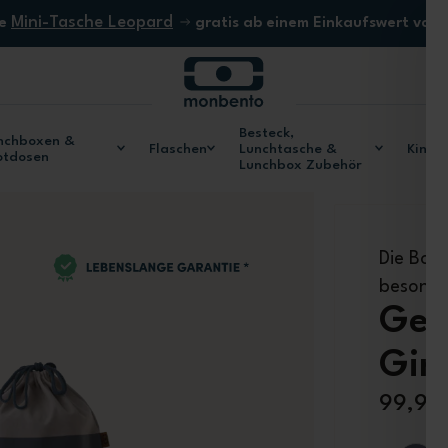
Mini-Tasche Leopard
ne
gratis ab einem Einkaufswert von
Besteck,
nchboxen &
Flaschen
Lunchtasche &
Kinde
otdosen
Lunchbox Zubehör
Die Box 
besonde
Ges
Gin
99,90