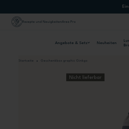
Zum Inhalt springen
Ei
Rezepte und Neuigkeiten
Area Pro
Lu
Angebote & Sets
Neuheiten
Br
Startseite
Geschenkbox graphic Ginkgo
Nicht lieferbar