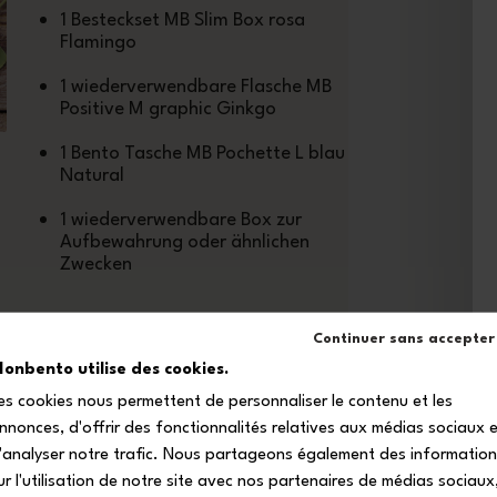
1 Besteckset MB Slim Box rosa
Flamingo
1 wiederverwendbare Flasche MB
Positive M graphic Ginkgo
1 Bento Tasche MB Pochette L blau
Natural
1 wiederverwendbare Box zur
Aufbewahrung oder ähnlichen
Zwecken
Continuer sans accepter
onbento utilise des cookies.
es cookies nous permettent de personnaliser le contenu et les
nnonces, d'offrir des fonctionnalités relatives aux médias sociaux 
'analyser notre trafic. Nous partageons également des informatio
n
ur l'utilisation de notre site avec nos partenaires de médias sociaux