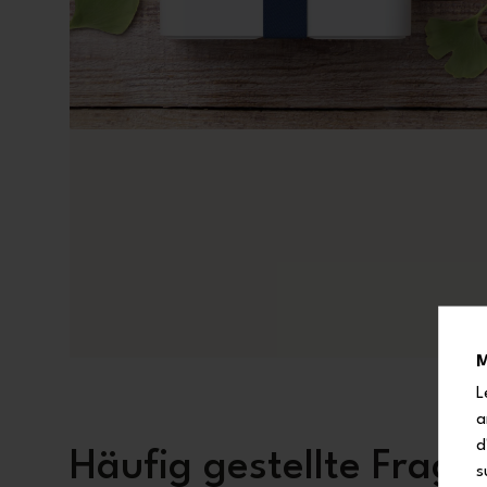
M
L
a
d
Häufig gestellte Frage
s