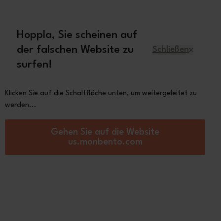
 70€
Hoppla, Sie scheinen auf
Deutsch
der falschen Website zu
Schließen
surfen!
r
Ersatzteile
Über Monbento
Klicken Sie auf die Schaltfläche unten, um weitergeleitet zu
werden...
für die mobile Mahlzeit als ganz
Gehen Sie auf die Website
res Geschenk.
us.monbento.com
chenkbox graphic
kgo
 €