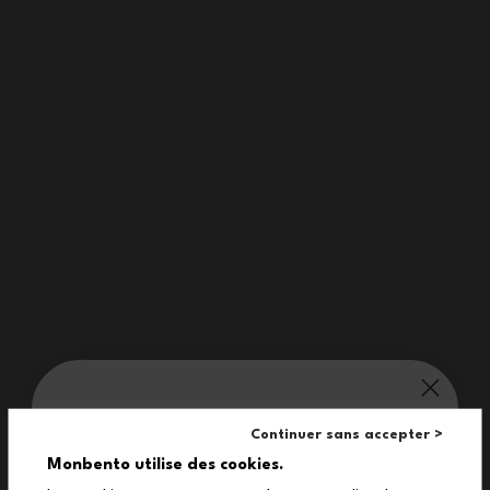
Der Naschbär aus dem Geschenkset für Kinder MB Tresor grün
Raccoon ist bei allen großen Anlässen dabei: Geburtstag,
Weihnachten, Schuljahresbeginn und vielen anderen, um die Kinder
das ganze Jahr über zu begleiten!
Eigenschaften
monbento® verwöhnt dich:
Continuer sans accepter >
10%
Monbento utilise des cookies.
Kompaktes Format