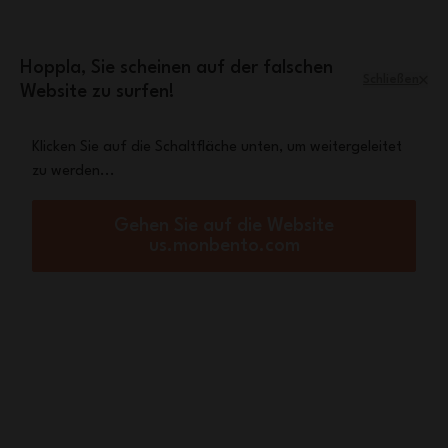
Zum Inhalt springen
Mini-Tasche Leopard
Eine
gratis ab einem
Einkaufswert von 70€
Hoppla, Sie scheinen auf der falschen
Schließen
Website zu surfen!
Menü
Warenkorb
Klicken Sie auf die Schaltfläche unten, um weitergeleitet
zu werden...
Startseite
Geschenkbox Kinder MB Tresor grün Raccoon
Gehen Sie auf die Website
us.monbento.com