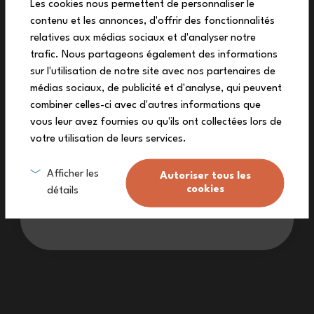
Les cookies nous permettent de personnaliser le
contenu et les annonces, d'offrir des fonctionnalités
auf deine erste Bestellung
relatives aux médias sociaux et d'analyser notre
Leicht & widerstandsfähig
Melde dich zu unserem Newsletter an und
trafic. Nous partageons également des informations
erhalte deinen exklusiven Rabattcode.
sur l'utilisation de notre site avec nos partenaires de
Lebenslange Garantie
médias sociaux, de publicité et d'analyse, qui peuvent
combiner celles-ci avec d'autres informations que
vous leur avez fournies ou qu'ils ont collectées lors de
votre utilisation de leurs services.
Ich melde mich an
Afficher les
Autoriser tous les
cookies
détails
Ich möchte keinen Rabatt
Abmessungen
Abmessungen der Geschenkbox: L 20 x H 10,5 x B 17 cm