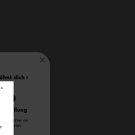
hnt dich :
0%
 >
Bestellung
 Newsletter an
 exklusiven
r
e.