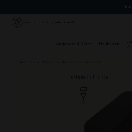
Zum Inhalt springen
Ei
Rezepte und Neuigkeiten
Area Pro
Lu
Angebote & Sets
Neuheiten
Br
Startseite
MB Square schwarz Onyx - ab 31,92€
Made in France