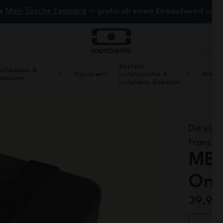
Mini-Tasche Leopard
ne
gratis ab einem Einkaufswert von
Besteck,
nchboxen &
Flaschen
Lunchtasche &
Kinde
otdosen
Lunchbox Zubehör
Die vier
France
MB 
Ony
39,90