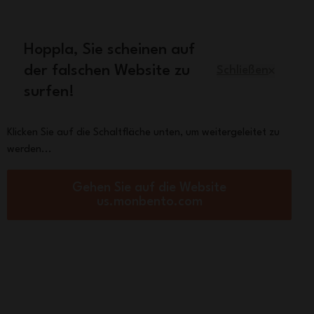
 70€
Hoppla, Sie scheinen auf
Deutsch
der falschen Website zu
Schließen
surfen!
r
Ersatzteile
Über Monbento
Klicken Sie auf die Schaltfläche unten, um weitergeleitet zu
werden...
eckige Bento Box 2 x 850 ml Made in
Gehen Sie auf die Website
us.monbento.com
Square schwarz
x - ab 31,92€
 €