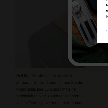
f
z
I
Weil Ihre Mitarbeiter ein stilvolles
Corporate Gift verdienen, haben Sie die
Möglichkeit, Ihre Lunchbox mit einer
persönlichen Note zu personalisieren.
Unsere Teams gravieren den Vornamen