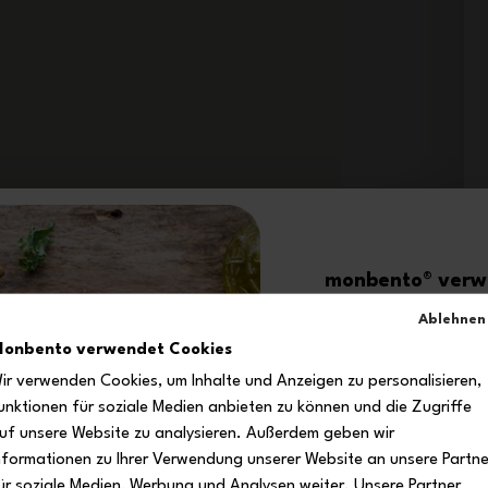
monbento® verwö
-1
Ablehnen
onbento verwendet Cookies
ir verwenden Cookies, um Inhalte und Anzeigen zu personalisieren,
auf deine erste 
unktionen für soziale Medien anbieten zu können und die Zugriffe
uf unsere Website zu analysieren. Außerdem geben wir
Melde dich zu unserem
und erhalte deinen
nformationen zu Ihrer Verwendung unserer Website an unsere Partne
Rabattcod
ür soziale Medien, Werbung und Analysen weiter. Unsere Partner