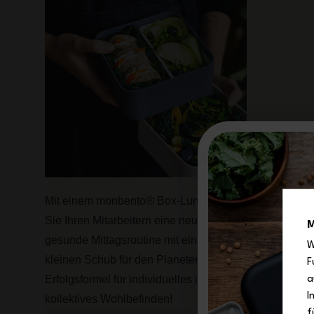
Mit einem monbento® Box-Lunch bieten
Sie Ihren Mitarbeitern eine neue,
M
gesunde Mittagsroutine mit einem
W
kleinen Schub für den Planeten. Eine
F
Erfolgsformel für individuelles und
a
I
kollektives Wohlbefinden!
f