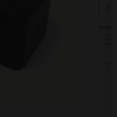
Füg
hin
nic
Die Stärke
Weiter
Merkmal
anzeige
Menge
-
+